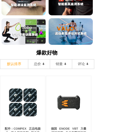
爆款好物
默认排序
总价
销量
评论
配件：COMPEX
正品电极
德国
ENODE
VBT
力量