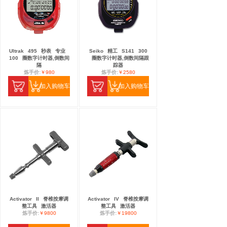
Ultrak
495
秒表
专业
Seiko
精工
S141
300
100
圈数字计时器,倒数间
圈数字计时器,倒数间隔跟
隔
踪器
炼手价:
￥980
炼手价:
￥2580
加入购物车
加入购物车
Activator
II
脊椎按摩调
Activator
IV
脊椎按摩调
整工具
激活器
整工具
激活器
炼手价:
￥9800
炼手价:
￥19800