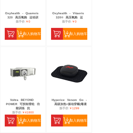
Oxyhealth
-
Quamvis
Oxyhealth
-
Vitaeris
320
高压氧舱
运动训
320®
高压氧舱
运
炼手价:
￥0
炼手价:
￥0
加入购物车
加入购物车
Voltra
BEYOND
Hyperice
Venom
Go
-
POWER
可拆卸滑轮
功
高级加热+振动穿戴(毒液
能训练
抗
炼手价:
￥1299
炼手价:
￥41800
加入购物车
加入购物车