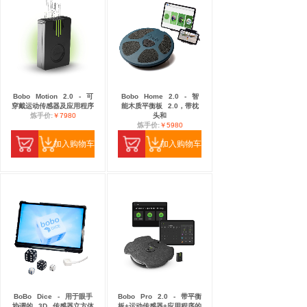
Bobo
Motion
2.0
-
可
Bobo
Home
2.0
-
智
穿戴运动传感器及应用程序
能木质平衡板
2.0，带枕
炼手价:
￥7980
头和
炼手价:
￥5980
加入购物车
加入购物车
BoBo
Dice
-
用于眼手
Bobo
Pro
2.0
-
带平衡
协调的
3D
传感器立方体
板+运动传感器+应用程序的