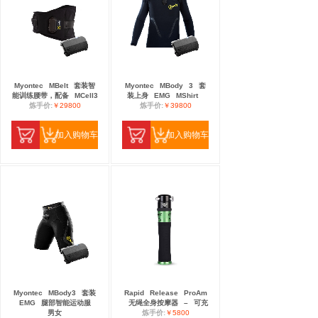
Myontec
MBelt
套装智
Myontec
MBody
3
套
能训练腰带，配备
MCell3
装上身
EMG
MShirt
炼手价:
￥29800
炼手价:
￥39800
加入购物车
加入购物车
Myontec
MBody3
套装
Rapid
Release
ProAm
EMG
腿部智能运动服
无绳全身按摩器
–
可充
男女
炼手价:
￥5800