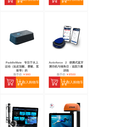
PaddleMate
专注于水上
Activforce
2
便携式蓝牙
运动（如皮划艇、赛艇、桨
测功机与倾角仪：追踪力量
板等）的
训练
炼手价:
￥980
炼手价:
￥8500
加入购物车
加入购物车