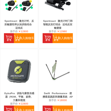
Sportreact
激光计时、反
Sportreact
激光计时门和
应敏捷性和认知训练结合
智能反应灯结合
运动反应
运动反
敏捷套
炼手价:
￥12800
炼手价:
￥12980
加入购物车
加入购物车
GykoPro
训练与康复传感
Swift
Performance
便
器（ROM、平衡、姿势、
携垂直跳跃和测量系统
AP
力量和视觉
炼手价:
￥18000
炼手价:
￥22800
加入购物车
加入购物车