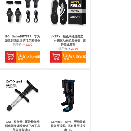
EO
SwimBETTER
专为
VKTRY
银色高性能鞋垫
游泳训练设计的可穿戴设备
-
休闲运动员及爱好者
碳
炼手价:
￥1200
纤维减震鞋
炼手价:
￥2080
加入购物车
加入购物车
CAT
整脊枪
正骨枪脊椎
Compex
Ayre
无线快速
活化器微调按摩矫正枪工具
恢复压缩靴
高科技压缩按
美国原装进口
摩
S/