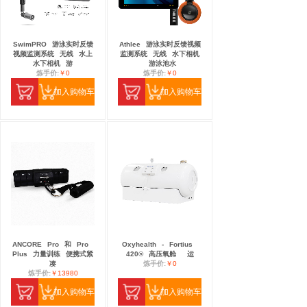
SwimPRO
游泳实时反馈
Athlee
游泳实时反馈视频
视频监测系统
无线
水上
监测系统
无线
水下相机
水下相机
游
游泳池水
炼手价:
￥0
炼手价:
￥0
加入购物车
加入购物车
ANCORE
Pro
和
Pro
Oxyhealth
-
Fortius
Plus
力量训练
便携式紧
420®
高压氧舱
运
凑
炼手价:
￥0
炼手价:
￥13980
加入购物车
加入购物车