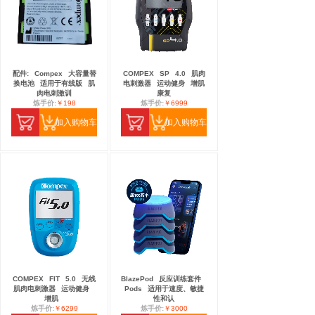
配件:
Compex
大容量替
COMPEX
SP
4.0
肌肉
换电池
适用于有线版
肌
电刺激器
运动健身
增肌
肉电刺激训
康复
炼手价:
￥198
炼手价:
￥6999
加入购物车
加入购物车
COMPEX
FIT
5.0
无线
BlazePod
反应训练套件
肌肉电刺激器
运动健身
Pods
适用于速度、敏捷
增肌
性和认
炼手价:
￥6299
炼手价:
￥3000