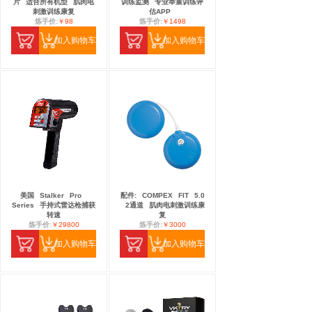
片
适合所有机型
肌肉电
训练监测
专业举重训练评
刺激训练康复
估APP
炼手价:
￥98
炼手价:
￥1498
加入购物车
加入购物车
美国
Stalker
Pro
配件:
COMPEX
FIT
5.0
Series
手持式雷达枪捕获
2通道
肌肉电刺激训练康
转速
复
炼手价:
￥29800
炼手价:
￥3000
加入购物车
加入购物车