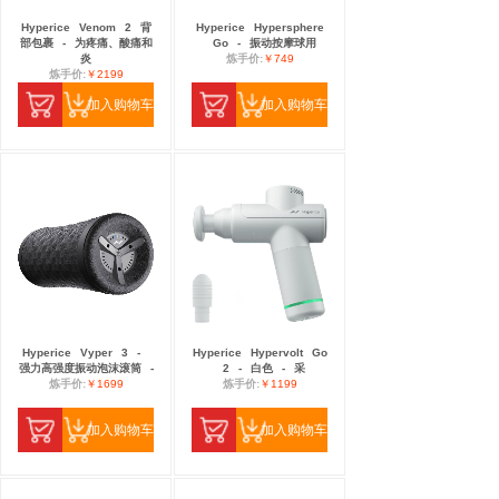
Hyperice
Venom
2
背
Hyperice
Hypersphere
部包裹
-
为疼痛、酸痛和
Go
-
振动按摩球用
炎
炼手价:
￥749
炼手价:
￥2199
加入购物车
加入购物车
Hyperice
Vyper
3
-
Hyperice
Hypervolt
Go
强力高强度振动泡沫滚筒
-
2
-
白色
-
采
炼手价:
￥1699
炼手价:
￥1199
加入购物车
加入购物车