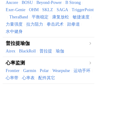
Ancore
BOSU
Beyond-Power
B Strong
|
|
|
|
Exer-Genie
OHM
SKLZ
SAGA
TriggerPoint
|
|
|
|
TheraBand
平衡稳定
康复放松
敏捷速度
|
|
|
|
|
力量强度
拉力阻力
拳击武术
跆拳道
|
|
|
|
水中健身
普拉提瑜伽
Airex
BlackRoll
普拉提
瑜伽
|
|
|
心率监测
Frontier
Garmin
Polar
Wearpulse
运动手环
|
|
|
|
|
心率带
心率表
配件其它
|
|
体育健康
Canyon
Vktry
体育器械
骑行装备
健康保健
|
|
|
|
有氧器械
划船机
风阻机
椭圆机
跑步机
健身车
|
|
|
|
|
振动仪
骑行台
|