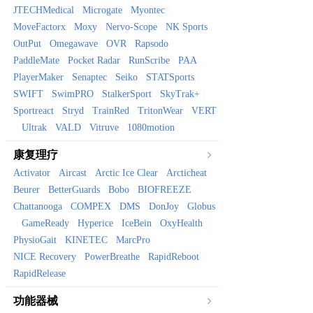
JTECHMedical
Microgate
Myontec
|
|
|
MoveFactorx
Moxy
Nervo-Scope
NK Sports
|
|
|
|
OutPut
Omegawave
OVR
Rapsodo
|
|
|
|
PaddleMate
Pocket Radar
RunScribe
PAA
|
|
|
|
PlayerMaker
Senaptec
Seiko
STATSports
|
|
|
|
SWIFT
SwimPRO
StalkerSport
SkyTrak+
|
|
|
|
Sportreact
Stryd
TrainRed
TritonWear
VERT
|
|
|
|
Ultrak
VALD
Vitruve
1080motion
|
|
|
|
康复理疗
Activator
Aircast
Arctic Ice Clear
Arcticheat
|
|
|
|
Beurer
BetterGuards
Bobo
BIOFREEZE
|
|
|
|
Chattanooga
COMPEX
DMS
DonJoy
Globus
|
|
|
|
GameReady
Hyperice
IceBein
OxyHealth
|
|
|
|
|
PhysioGait
KINETEC
MarcPro
|
|
|
NICE Recovery
PowerBreathe
RapidReboot
|
|
|
RapidRelease
功能器械