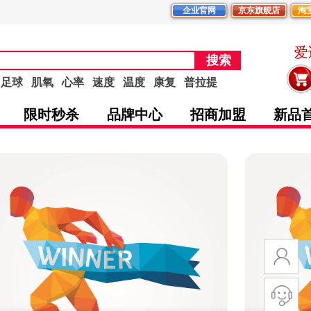
企业官网
京东旗舰店
淘
爱
搜索
足球
肌氧
心率
速度
温度
康复
普拉提
限时秒杀
品牌中心
招商加盟
新品