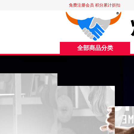
免费注册会员 积分累计折扣
全部商品分类