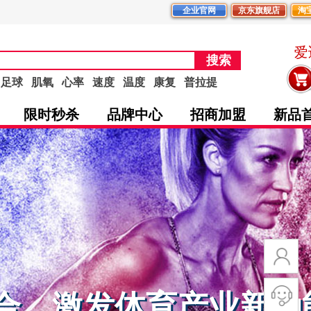
企业官网
京东旗舰店
淘
爱
搜索
足球
肌氧
心率
速度
温度
康复
普拉提
限时秒杀
品牌中心
招商加盟
新品
融合，激发体育产业新动
融合，激发体育产业新动