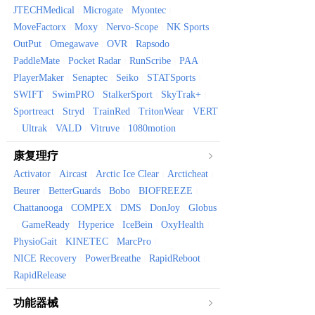
JTECHMedical
Microgate
Myontec
|
|
|
MoveFactorx
Moxy
Nervo-Scope
NK Sports
|
|
|
|
OutPut
Omegawave
OVR
Rapsodo
|
|
|
|
PaddleMate
Pocket Radar
RunScribe
PAA
|
|
|
|
PlayerMaker
Senaptec
Seiko
STATSports
|
|
|
|
SWIFT
SwimPRO
StalkerSport
SkyTrak+
|
|
|
|
Sportreact
Stryd
TrainRed
TritonWear
VERT
|
|
|
|
Ultrak
VALD
Vitruve
1080motion
|
|
|
|
康复理疗
Activator
Aircast
Arctic Ice Clear
Arcticheat
|
|
|
|
Beurer
BetterGuards
Bobo
BIOFREEZE
|
|
|
|
Chattanooga
COMPEX
DMS
DonJoy
Globus
|
|
|
|
GameReady
Hyperice
IceBein
OxyHealth
|
|
|
|
|
PhysioGait
KINETEC
MarcPro
|
|
|
NICE Recovery
PowerBreathe
RapidReboot
|
|
|
RapidRelease
功能器械