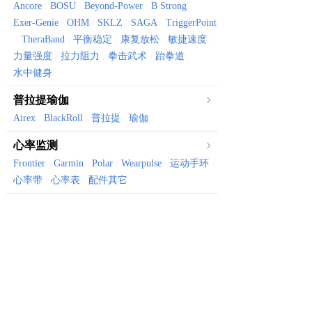
Ancore
BOSU
Beyond-Power
B Strong
|
|
|
|
Exer-Genie
OHM
SKLZ
SAGA
TriggerPoint
|
|
|
|
TheraBand
平衡稳定
康复放松
敏捷速度
|
|
|
|
|
力量强度
拉力阻力
拳击武术
跆拳道
|
|
|
|
水中健身
普拉提瑜伽
Airex
BlackRoll
普拉提
瑜伽
|
|
|
心率监测
Frontier
Garmin
Polar
Wearpulse
运动手环
|
|
|
|
|
心率带
心率表
配件其它
|
|
体育健康
Canyon
Vktry
体育器械
骑行装备
健康保健
|
|
|
|
有氧器械
划船机
风阻机
椭圆机
跑步机
健身车
|
|
|
|
|
振动仪
骑行台
|