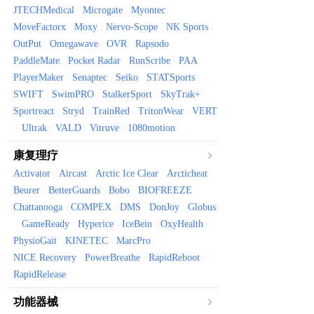
JTECHMedical
Microgate
Myontec
|
|
|
MoveFactorx
Moxy
Nervo-Scope
NK Sports
|
|
|
|
OutPut
Omegawave
OVR
Rapsodo
|
|
|
|
PaddleMate
Pocket Radar
RunScribe
PAA
|
|
|
|
PlayerMaker
Senaptec
Seiko
STATSports
|
|
|
|
SWIFT
SwimPRO
StalkerSport
SkyTrak+
|
|
|
|
Sportreact
Stryd
TrainRed
TritonWear
VERT
|
|
|
|
Ultrak
VALD
Vitruve
1080motion
|
|
|
|
康复理疗
Activator
Aircast
Arctic Ice Clear
Arcticheat
|
|
|
|
Beurer
BetterGuards
Bobo
BIOFREEZE
|
|
|
|
Chattanooga
COMPEX
DMS
DonJoy
Globus
|
|
|
|
GameReady
Hyperice
IceBein
OxyHealth
|
|
|
|
|
PhysioGait
KINETEC
MarcPro
|
|
|
NICE Recovery
PowerBreathe
RapidReboot
|
|
|
RapidRelease
功能器械