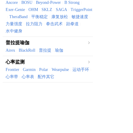
Ancore
BOSU
Beyond-Power
B Strong
|
|
|
|
Exer-Genie
OHM
SKLZ
SAGA
TriggerPoint
|
|
|
|
TheraBand
平衡稳定
康复放松
敏捷速度
|
|
|
|
|
力量强度
拉力阻力
拳击武术
跆拳道
|
|
|
|
水中健身
普拉提瑜伽
Airex
BlackRoll
普拉提
瑜伽
|
|
|
心率监测
Frontier
Garmin
Polar
Wearpulse
运动手环
|
|
|
|
|
心率带
心率表
配件其它
|
|
体育健康
Canyon
Vktry
体育器械
骑行装备
健康保健
|
|
|
|
有氧器械
划船机
风阻机
椭圆机
跑步机
健身车
|
|
|
|
|
振动仪
骑行台
|