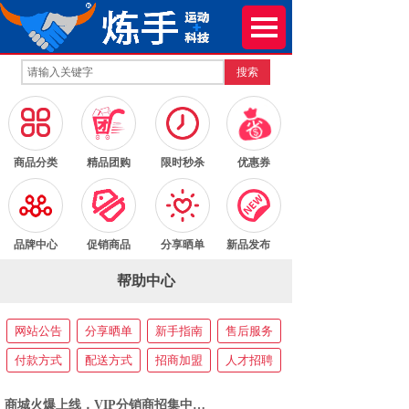
搜索
按钮文本
按钮文本
按钮文本
按钮文本
商品分类
精品团购
限时秒杀
优惠券
按钮文本
按钮文本
按钮文本
按钮文本
品牌中心
促销商品
分享晒单
新品发布
帮助中心
网站公告
分享晒单
新手指南
售后服务
付款方式
配送方式
招商加盟
人才招聘
商城火爆上线，VIP分销商招集中…