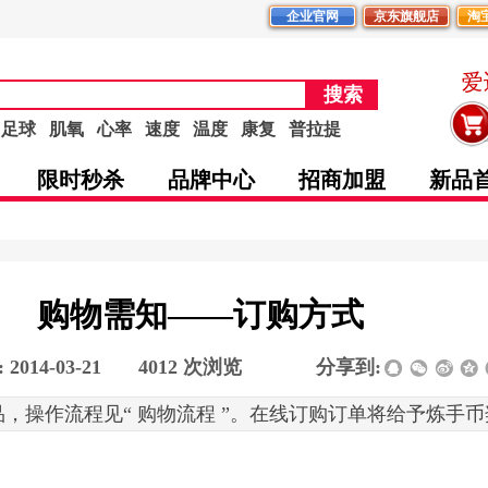
企业官网
京东旗舰店
淘
爱
搜索
足球
肌氧
心率
速度
温度
康复
普拉提
限时秒杀
品牌中心
招商加盟
新品
购物需知——订购方式
:
2014-03-21
|
4012
次浏览
|
|
分享到:
，操作流程见“ 购物流程 ”。在线订购订单将给予炼手