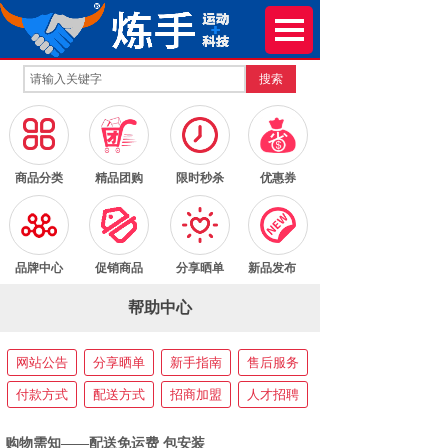
搜索
按钮文本
按钮文本
按钮文本
按钮文本
商品分类
精品团购
限时秒杀
优惠券
按钮文本
按钮文本
按钮文本
按钮文本
品牌中心
促销商品
分享晒单
新品发布
帮助中心
网站公告
分享晒单
新手指南
售后服务
付款方式
配送方式
招商加盟
人才招聘
购物需知——配送免运费 包安装