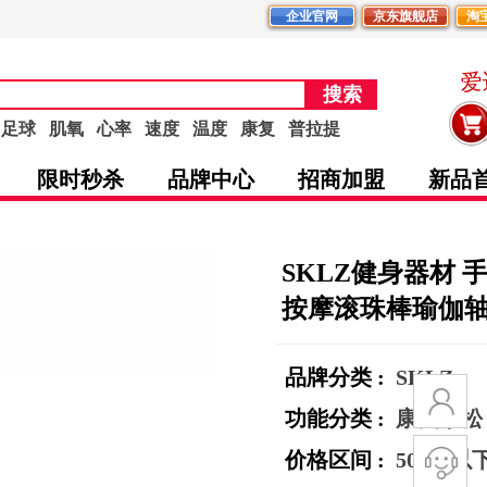
企业官网
京东旗舰店
淘
爱
搜索
足球
肌氧
心率
速度
温度
康复
普拉提
限时秒杀
品牌中心
招商加盟
新品
SKLZ健身器材
按摩滚珠棒瑜伽
品牌分类 :
SKLZ
功能分类 :
康复放松
价格区间 :
500元以