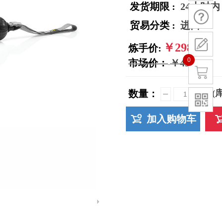
发货期限 :
24小时内
贸易分类 :
进口
￥298.00
炼手价:
0
市场价：
￥498.00
数量：
(
加入购物车