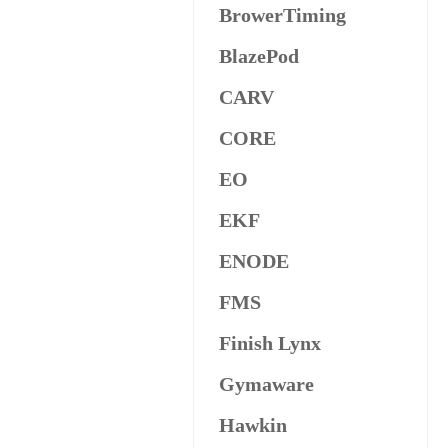
BrowerTiming
BlazePod
CARV
CORE
EO
EKF
ENODE
FMS
Finish Lynx
Gymaware
Hawkin